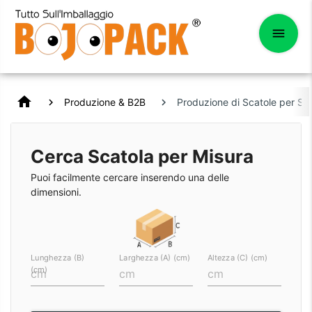
home
Produzione & B2B
Produzione di Scatole per Sn
Cerca Scatola per Misura
Puoi facilmente cercare inserendo una delle
dimensioni.
Lunghezza (B)
Larghezza (A) (cm)
Altezza (C) (cm)
(cm)