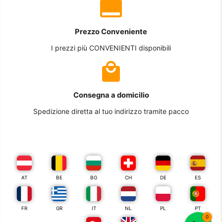
Prezzo Conveniente
I prezzi più CONVENIENTI disponibili
Consegna a domicilio
Spedizione diretta al tuo indirizzo tramite pacco
AT
BE
BG
CH
DE
ES
FR
GR
IT
NL
PL
PT
0