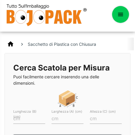
home
Sacchetto di Plastica con Chiusura
Cerca Scatola per Misura
Puoi facilmente cercare inserendo una delle
dimensioni.
Lunghezza (B)
Larghezza (A) (cm)
Altezza (C) (cm)
(cm)