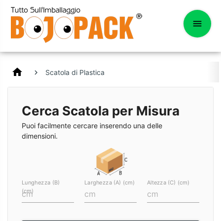
home
Scatola di Plastica
Cerca Scatola per Misura
Puoi facilmente cercare inserendo una delle
dimensioni.
Lunghezza (B)
Larghezza (A) (cm)
Altezza (C) (cm)
(cm)