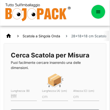
home
Scatola a Singola Onda
28x18x18 cm Scatola Si
Cerca Scatola per Misura
Puoi facilmente cercare inserendo una delle
dimensioni.
Lunghezza (B)
Larghezza (A) (cm)
Altezza (C) (cm)
(cm)