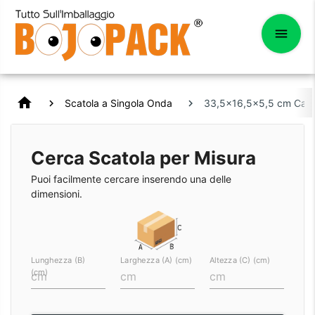
home
Scatola a Singola Onda
33,5x16,5x5,5 cm Carto
Cerca Scatola per Misura
Puoi facilmente cercare inserendo una delle
dimensioni.
Lunghezza (B)
Larghezza (A) (cm)
Altezza (C) (cm)
(cm)