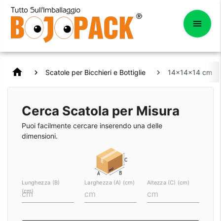
home
Scatole per Bicchieri e Bottiglie
14x14x14 cm Sca
Cerca Scatola per Misura
Puoi facilmente cercare inserendo una delle
dimensioni.
Lunghezza (B)
Larghezza (A) (cm)
Altezza (C) (cm)
(cm)