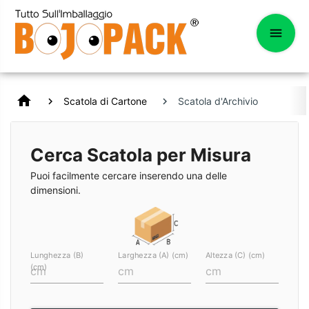
home
Scatola di Cartone
Scatola d'Archivio
Cerca Scatola per Misura
Puoi facilmente cercare inserendo una delle
dimensioni.
Lunghezza (B)
Larghezza (A) (cm)
Altezza (C) (cm)
(cm)