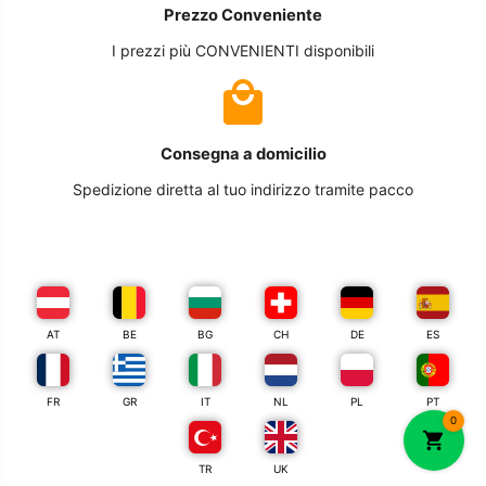
Prezzo Conveniente
I prezzi più CONVENIENTI disponibili
Consegna a domicilio
Spedizione diretta al tuo indirizzo tramite pacco
AT
BE
BG
CH
DE
ES
FR
GR
IT
NL
PL
PT
0
TR
UK