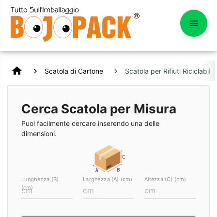
home
Scatola di Cartone
Scatola per Rifiuti Riciclabili
Cerca Scatola per Misura
Puoi facilmente cercare inserendo una delle
dimensioni.
Lunghezza (B)
Larghezza (A) (cm)
Altezza (C) (cm)
(cm)