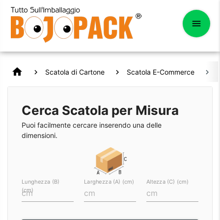
home
Scatola di Cartone
Scatola E-Commerce
2
Cerca Scatola per Misura
Puoi facilmente cercare inserendo una delle
dimensioni.
Lunghezza (B)
Larghezza (A) (cm)
Altezza (C) (cm)
(cm)