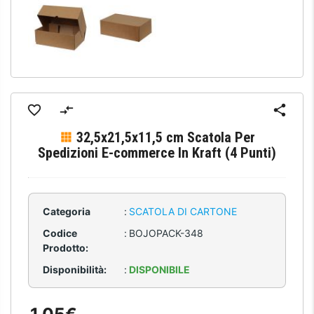
32,5x21,5x11,5 cm Scatola Per
Spedizioni E-commerce In Kraft (4 Punti)
Categoria
:
SCATOLA DI CARTONE
Codice
:
BOJOPACK-348
Prodotto:
Disponibilità:
:
DISPONIBILE
1,05€