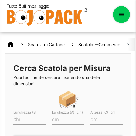
home
Scatola di Cartone
Scatola E-Commerce
3
Cerca Scatola per Misura
Puoi facilmente cercare inserendo una delle
dimensioni.
Lunghezza (B)
Larghezza (A) (cm)
Altezza (C) (cm)
(cm)